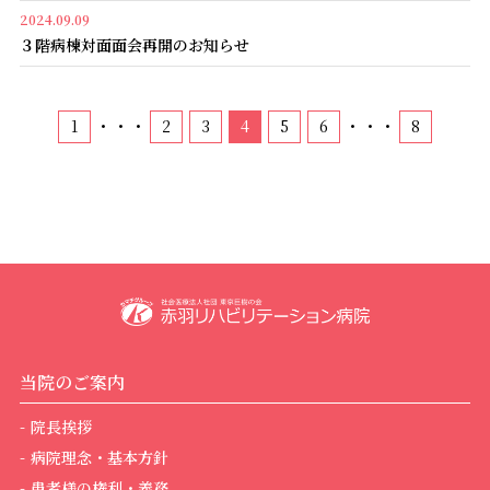
2024.09.09
３階病棟対面面会再開のお知らせ
・・・
・・・
1
2
3
4
5
6
8
当院のご案内
院長挨拶
病院理念・基本方針
患者様の権利・義務