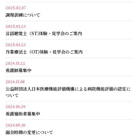
診療情報の開示について
医療連携室
回復期リハとは
2025.02.07
調理訓練について
栄養科
当院での取組み
2025.01.23
言語聴覚士（ST)体験・見学会のご案内
薬剤科
館内案内
2025.01.23
作業療法士（OT)体験・見学会のご案内
医療安全管理部門
広報物
2024.11.22
看護師募集中
感染対策管理部門
実績紹介
2024.11.08
公益財団法人日本医療機能評価機構による病院機能評価の認定に
ついて
学会発表
2024.10.29
看護補助者募集中
研究オプトアウト
2024.09.30
面会時間の変更について
院内掲示事項