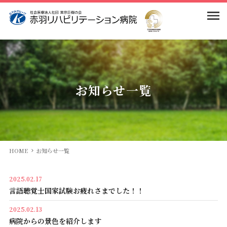
当院のご案内
入院案内
院長挨拶
お知らせ一覧
病院理念・基本方針
部門紹介
入院のご案内
患者様の権利・義務・ペイシェントハラスメントに
相談窓口
求人情報
医局
対する基本方針
HOME
お知らせ一覧
面会のご案内
看護部
交通案内
病院概要
2025.02.17
言語聴覚士国家試験お疲れさまでした！！
診断書のお申込・手続き
リハビリテーション科
「巨樹の会」 由来と歩み
2025.02.13
病院からの景色を紹介します