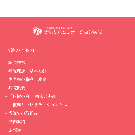
診療情報の開示について
医療連携室
回復期リハとは
栄養科
当院での取組み
薬剤科
館内案内
当院のご案内
医療安全管理部門
広報物
院長挨拶
病院理念・基本方針
感染対策管理部門
実績紹介
患者様の権利・義務
病院概要
学会発表
「巨樹の会」 由来と歩み
回復期リハビリテーションとは
研究オプトアウト
当院での取組み
館内案内
広報物
院内掲示事項