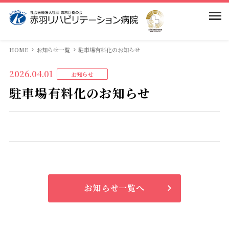
当院のご案内
HOME
お知らせ一覧
駐車場有料化のお知らせ
2026.04.01
お知らせ
入院案内
院長挨拶
駐車場有料化のお知らせ
病院理念・基本方針
部門紹介
入院のご案内
患者様の権利・義務・ペイシェントハラスメントに
相談窓口
求人情報
医局
対する基本方針
面会のご案内
看護部
交通案内
病院概要
お知らせ一覧へ
診断書のお申込・手続き
リハビリテーション科
「巨樹の会」 由来と歩み